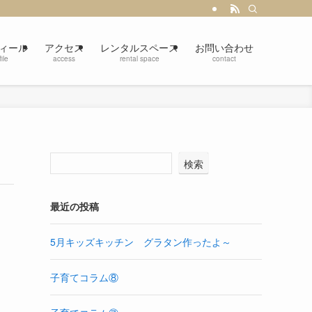
ィール
アクセス
レンタルスペース
お問い合わせ
ile
access
rental space
contact
検索
最近の投稿
5月キッズキッチン グラタン作ったよ～
子育てコラム⑧